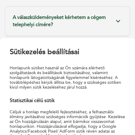
A válaszküldeményeket kérhetem a cégem
telephelyi címére?
Mennyi válaszküldeményért kell majd
Sütikezelés beállításai
fizetnem, ha a címzettjeimnek
válaszküldeményt tettem a levelébe?
Honlapunk sütiket használ az Ön számára elérhető
szolgáltatások és beállítások biztosításához, valamint
honlapunk látogatottságának figyelemmel kíséréséhez. A
továbblépéshez kérjük állítsa be, hogy a szükséges sütiken
Mi történik, ha válaszküldeményt helyeztem
kívül milyen sütik kezeléséhez járul hozzá.
el a címzettjeimnek küldött levélben, de a
Postával nem kötöttem válaszküldeményre
Statisztikai célú sütik
vonatkozó szerződést?
Céljuk a honlap megfelelő fejlesztéséhez, a felhasználói
élmény javításához szükséges információk gyűjtése. Kezelése
az Ön hozzájárulásán alapul, amit bármikor visszavonhat
honlapunkon. Hozzájárulásával elfogadja, hogy a Google
Analytics/Facebook Pixel/ AdForm sütik révén adatai az