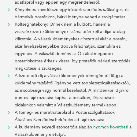
adatlapról vagy éppen egy megrendelésről.
Kényelmes: mindössze egy írásbeli szerződés szükséges, és
bármelyik postánkon, bárki igénybe veheti a szolgáltatást.
Költséghatékony: Önnek nem a küldött, hanem a
visszaérkezett küldemények száma után kell a díjat utólag
kifizetnie. A válaszküldeményeket címzettjei akár a postán,
akár levélszekrényekbe dobva feladhatják, számukra ez
ingyenes. A válaszküldemény az Ön által megadott
postafiókcímre érkezik vissza, így postafiók bérleti szerződés
megkötése is szükséges.
A fizetendő díj a válaszküldemények tömegén túl függ a
küldemény fajtájától (igénybe vett többletszolgáltatásoktól),
az elsőbbségi vagy normál kezeléstől. A mindenkori díjakról
pontos tájékoztatást kaphat a postákon, Díjszabások
oldalunkon valamint a Válaszküldemény terméklapon.
A tömeg- és mérethatárokról a Postai szolgáltatások
Általános Szerződési Feltételei ad tájékoztatást.
A küldemény egyedi azonosítója alapján
nyomon követheti
a
Válaszküldemény életútját.