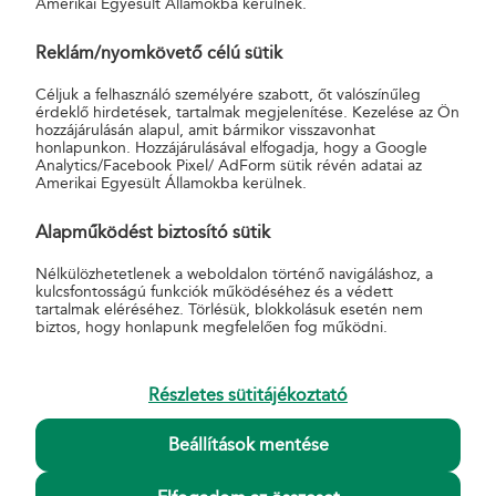
Amerikai Egyesült Államokba kerülnek.
Reklám/nyomkövető célú sütik
Céljuk a felhasználó személyére szabott, őt valószínűleg
Kapcsolódó szolgáltatások
érdeklő hirdetések, tartalmak megjelenítése. Kezelése az Ön
hozzájárulásán alapul, amit bármikor visszavonhat
honlapunkon. Hozzájárulásával elfogadja, hogy a Google
Ajánlott
Analytics/Facebook Pixel/ AdForm sütik révén adatai az
Tértivevény
Amerikai Egyesült Államokba kerülnek.
Elsőbbségi
Alapműködést biztosító sütik
Nélkülözhetetlenek a weboldalon történő navigáláshoz, a
kulcsfontosságú funkciók működéséhez és a védett
tartalmak eléréséhez. Törlésük, blokkolásuk esetén nem
biztos, hogy honlapunk megfelelően fog működni.
Részletes sütitájékoztató
Kapcsolódó tájékoztatók
Beállítások mentése
Postai szolgáltatások Általános Szerződési Feltételei