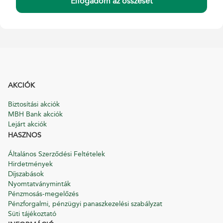
Elfogadom az összeset
Díjszabások
AKCIÓK
Biztosítási akciók
MBH Bank akciók
Lejárt akciók
HASZNOS
Általános Szerződési Feltételek
Hirdetmények
Díjszabások
Nyomtatványminták
Pénzmosás-megelőzés
Pénzforgalmi, pénzügyi panaszkezelési szabályzat
Süti tájékoztató