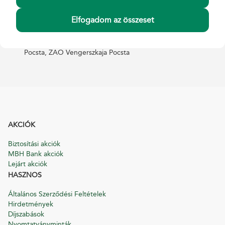
Aktionarskreis
Postes Hongroises Société Anonyme Privée, Postes
Elfogadom az összeset
hongroises S.A. Privée
Akcionyernoje obscsesztvo zakritogo tyipa Vengerszkaja
Pocsta, ZAO Vengerszkaja Pocsta
AKCIÓK
Biztosítási akciók
MBH Bank akciók
Lejárt akciók
HASZNOS
Általános Szerződési Feltételek
Hirdetmények
Díjszabások
Nyomtatványminták