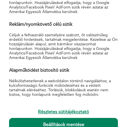
Bács-Kiskun megye, Békés megye, Borsod-Abaúj-Zemplén
honlapunkon. Hozzájárulásával elfogadja, hogy a Google
Analytics/Facebook Pixel/ AdForm sütik révén adatai az
megye, Csongrád megye, Hajdú-Bihar megye, Heves
Amerikai Egyesült Államokba kerülnek.
megye, Jász-Nagykun-Szolnok megye, Nógrád megye,
Szabolcs-Szatmár-Bereg megye
Reklám/nyomkövető célú sütik
Magyar Posta Zrt. Nyugat-magyarországi Igazgatósága
Céljuk a felhasználó személyére szabott, őt valószínűleg
(Nyugat-magyarországi Területi Igazgatóság)
érdeklő hirdetések, tartalmak megjelenítése. Kezelése az Ön
9400 Sopron, Széchenyi tér 7-10.
hozzájárulásán alapul, amit bármikor visszavonhat
honlapunkon. Hozzájárulásával elfogadja, hogy a Google
Illetékességi területe:
Analytics/Facebook Pixel/ AdForm sütik révén adatai az
Baranya megye, Fejér megye, Győr-Moson-Sopron megye,
Amerikai Egyesült Államokba kerülnek.
Komárom-Esztergom megye, Somogy megye, Tolna megye,
Alapműködést biztosító sütik
Vas megye, Veszprém megye, Zala megye
Nélkülözhetetlenek a weboldalon történő navigáláshoz, a
A MAGYAR POSTA ZRT. KÜLFÖLDI
kulcsfontosságú funkciók működéséhez és a védett
ELNEVEZÉSEI
tartalmak eléréséhez. Törlésük, blokkolásuk esetén nem
biztos, hogy honlapunk megfelelően fog működni.
Hungarian Post Limited Private Company, Hungarian Post
Pte Ltd.
Részletes sütitájékoztató
Ungarische Post Aktiengesellschaft mit geschlossenem
Aktionarskreis, Ungarische Post AG. mit geschlossenem
Beállítások mentése