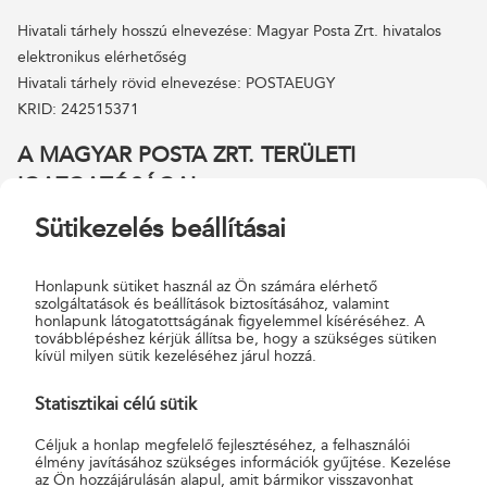
Hivatali tárhely hosszú elnevezése: Magyar Posta Zrt. hivatalos
elektronikus elérhetőség
Hivatali tárhely rövid elnevezése: POSTAEUGY
KRID: 242515371
A MAGYAR POSTA ZRT. TERÜLETI
IGAZGATÓSÁGAI
(ZÁRÓJELBEN A RÖVIDÍTETT ELNEVEZÉS)
Sütikezelés beállításai
Magyar Posta Zrt. Központi Területi Igazgatósága
Honlapunk sütiket használ az Ön számára elérhető
(Központi Területi Igazgatóság)
szolgáltatások és beállítások biztosításához, valamint
1101 Budapest, Üllői út 114-116.
honlapunk látogatottságának figyelemmel kíséréséhez. A
továbblépéshez kérjük állítsa be, hogy a szükséges sütiken
Illetékességi területe:
kívül milyen sütik kezeléséhez járul hozzá.
Budapest, Pest megye
Magyar Posta Zrt. Kelet-magyarországi Igazgatósága
Statisztikai célú sütik
(Kelet-magyarországi Területi Igazgatóság)
4046 Debrecen, Múzeum u. 3.
Céljuk a honlap megfelelő fejlesztéséhez, a felhasználói
élmény javításához szükséges információk gyűjtése. Kezelése
Illetékességi területe:
az Ön hozzájárulásán alapul, amit bármikor visszavonhat