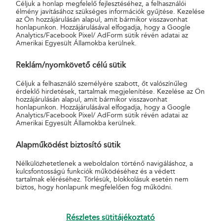
Céljuk a honlap megfelelő fejlesztéséhez, a felhasználói
2018. ÉVI KONSZOLIDÁLT BESZÁMOLÓ
élmény javításához szükséges információk gyűjtése. Kezelése
az Ön hozzájárulásán alapul, amit bármikor visszavonhat
honlapunkon. Hozzájárulásával elfogadja, hogy a Google
Közgyűlési Határozat - konszolidált beszámoló 2018.
Analytics/Facebook Pixel/ AdForm sütik révén adatai az
Eredménykimutatás - konszolidált beszámoló 2018.
Amerikai Egyesült Államokba kerülnek.
Kiegészítő melléklet - konszolidált beszámoló 2018.
Könyvvizsgálói jelentés - konszolidált beszámoló 2018.
Reklám/nyomkövető célú sütik
Mérleg - konszolidált beszámoló 2018.
Céljuk a felhasználó személyére szabott, őt valószínűleg
érdeklő hirdetések, tartalmak megjelenítése. Kezelése az Ön
hozzájárulásán alapul, amit bármikor visszavonhat
2018. ÉVI EGYEDI BESZÁMOLÓ
honlapunkon. Hozzájárulásával elfogadja, hogy a Google
Analytics/Facebook Pixel/ AdForm sütik révén adatai az
Amerikai Egyesült Államokba kerülnek.
Közgyűlési Határozat - egyedi beszámoló 2018.
Eredménykimutatás - egyedi beszámoló 2018.
Alapműködést biztosító sütik
Kiegészítő melléklet - egyedi beszámoló 2018.
Könyvvizsgálói jelentés - egyedi beszámoló 2018.
Nélkülözhetetlenek a weboldalon történő navigáláshoz, a
Mérleg - egyedi beszámoló 2018.
kulcsfontosságú funkciók működéséhez és a védett
tartalmak eléréséhez. Törlésük, blokkolásuk esetén nem
biztos, hogy honlapunk megfelelően fog működni.
2017. ÉVI KONSZOLIDÁLT BESZÁMOLÓ
Részletes sütitájékoztató
Közgyűlési Határozat - konszolidált beszámoló 2017.