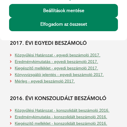
Eredménykimutatás - konszolidált beszámoló 2017.
Beállítások mentése
Kiegészítő melléklet - konszolidált beszámoló 2017.
Könyvvizsgálói jelentés - konszolidált beszámoló 2017.
Elfogadom az összeset
Mérleg - konszolidált beszámoló 2017.
2017. ÉVI EGYEDI BESZÁMOLÓ
Közgyűlési Határozat - egyedi beszámoló 2017.
Eredménykimutatás - egyedi beszámoló 2017.
Kiegészítő melléklet - egyedi beszámoló 2017.
Könyvvizsgálói jelentés - egyedi beszámoló 2017.
Mérleg - egyedi beszámoló 2017.
2016. ÉVI KONSZOLIDÁLT BESZÁMOLÓ
Közgyűlési Határozat - konszolidált beszámoló 2016.
Eredménykimutatás - konszolidált beszámoló 2016.
Kiegészítő melléklet - konszolidált beszámoló 2016.