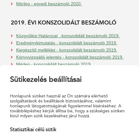
Mérleg - egyedi beszámoló 2020.
2019. ÉVI KONSZOLIDÁLT BESZÁMOLÓ
Közgyűlési Határozat -konszolidált beszámoló 2019.
Eredménykimutatás - konszolidált beszámoló 2019.
Kiegészítő melléklet - konszolidált beszámoló 2019.
Könyvvizsgálói jelentés - konszolidált beszámoló 2019.
Mérleg - konszolidált beszámoló 2019.
Sütikezelés beállításai
2019. ÉVI EGYEDI BESZÁMOLÓ
Honlapunk sütiket használ az Ön számára elérhető
Közgyűlési Határozat - egyedi beszámoló 2019.
szolgáltatások és beállítások biztosításához, valamint
Eredménykimutatás - egyedi beszámoló 2019.
honlapunk látogatottságának figyelemmel kíséréséhez. A
Kiegészítő melléklet - egyedi beszámoló 2019.
továbblépéshez kérjük állítsa be, hogy a szükséges sütiken
kívül milyen sütik kezeléséhez járul hozzá.
Könyvvizsgálói jelentés - egyedi beszámoló 2019.
Mérleg - egyedi beszámoló 2019.
Statisztikai célú sütik