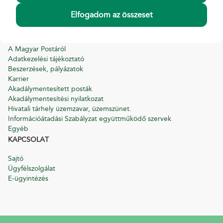
Pénzforgalmi, pénzügyi panaszkezelési szabályzat
Elfogadom az összeset
Süti tájékoztató
INFORMÁCIÓ
A Magyar Postáról
Adatkezelési tájékoztató
Beszerzések, pályázatok
Karrier
Akadálymentesített posták
Akadálymentesítési nyilatkozat
Hivatali tárhely üzemzavar, üzemszünet.
Információátadási Szabályzat együttműködő szervek
Egyéb
KAPCSOLAT
Sajtó
Ügyfélszolgálat
E-ügyintézés