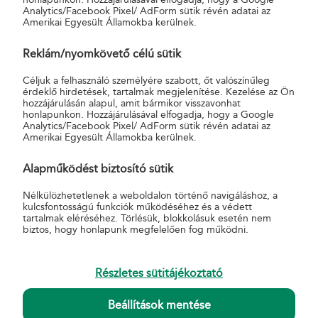
Analytics/Facebook Pixel/ AdForm sütik révén adatai az
Amerikai Egyesült Államokba kerülnek.
Reklám/nyomkövető célú sütik
Céljuk a felhasználó személyére szabott, őt valószínűleg
érdeklő hirdetések, tartalmak megjelenítése. Kezelése az Ön
hozzájárulásán alapul, amit bármikor visszavonhat
honlapunkon. Hozzájárulásával elfogadja, hogy a Google
Analytics/Facebook Pixel/ AdForm sütik révén adatai az
Amerikai Egyesült Államokba kerülnek.
AKCIÓK
Alapműködést biztosító sütik
Biztosítási akciók
Nélkülözhetetlenek a weboldalon történő navigáláshoz, a
MBH Bank akciók
kulcsfontosságú funkciók működéséhez és a védett
Lejárt akciók
tartalmak eléréséhez. Törlésük, blokkolásuk esetén nem
biztos, hogy honlapunk megfelelően fog működni.
HASZNOS
Általános Szerződési Feltételek
Részletes sütitájékoztató
Hirdetmények
Díjszabások
Nyomtatványminták
Beállítások mentése
Pénzmosás-megelőzés