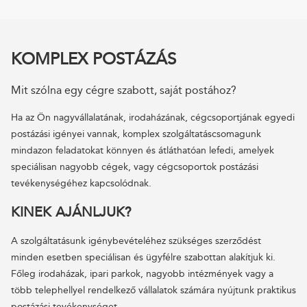
KOMPLEX POSTÁZÁS
Mit szólna egy cégre szabott, saját postához?
Ha az Ön nagyvállalatának, irodaházának, cégcsoportjának egyedi
postázási igényei vannak, komplex szolgáltatáscsomagunk
mindazon feladatokat könnyen és átláthatóan lefedi, amelyek
speciálisan nagyobb cégek, vagy cégcsoportok postázási
tevékenységéhez kapcsolódnak.
KINEK AJÁNLJUK?
A szolgáltatásunk igénybevételéhez szükséges szerződést
minden esetben speciálisan és ügyfélre szabottan alakítjuk ki.
Főleg irodaházak, ipari parkok, nagyobb intézmények vagy a
több telephellyel rendelkező vállalatok számára nyújtunk praktikus
postázási tevékenységet.