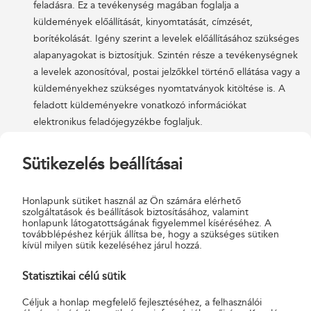
feladásra. Ez a tevékenység magában foglalja a
küldemények előállítását, kinyomtatását, címzését,
borítékolását. Igény szerint a levelek előállításához szükséges
alapanyagokat is biztosítjuk. Szintén része a tevékenységnek
a levelek azonosítóval, postai jelzőkkel történő ellátása vagy a
küldeményekhez szükséges nyomtatványok kitöltése is. A
feladott küldeményekre vonatkozó információkat
elektronikus feladójegyzékbe foglaljuk.
Küldemények postai feladása, érkező küldemények kezelése
Sütikezelés beállításai
– Szolgáltatásunk másik eleme a levelek postára szállítása és
feladása. A szállítást mindig azonos, előre egyeztetett
időintervallumban végezzük. Az érkező küldemények
Honlapunk sütiket használ az Ön számára elérhető
szolgáltatások és beállítások biztosításához, valamint
kezelésekor a szolgáltatáshoz kapcsolódó feladatokat vagy a
honlapunk látogatottságának figyelemmel kíséréséhez. A
postán, vagy partnerünk telephelyén végezzük el. A vállalata
továbblépéshez kérjük állítsa be, hogy a szükséges sütiken
kívül milyen sütik kezeléséhez járul hozzá.
számára érkező leveleket postafiókban gyűjtjük, amelyeket
azután előre egyeztetett időpontban az egyes fiókokhoz
Statisztikai célú sütik
rendelt címekre szállítjuk.
Céljuk a honlap megfelelő fejlesztéséhez, a felhasználói
Belső postázás
– A belső postázással kapcsolatos feladatokat