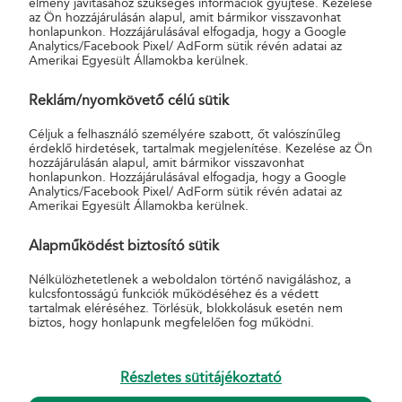
élmény javításához szükséges információk gyűjtése. Kezelése
az Ön hozzájárulásán alapul, amit bármikor visszavonhat
a megrendelő telephelyén kialakított postai munkahelyen
honlapunkon. Hozzájárulásával elfogadja, hogy a Google
látjuk el. A telephelyek között naponta egyszer vagy több
Analytics/Facebook Pixel/ AdForm sütik révén adatai az
Amerikai Egyesült Államokba kerülnek.
alkalommal átvesszük és kézbesítjük a belső levelezésükkel
kapcsolatos küldeményeket. Ha a vállalat egy városon belül
Reklám/nyomkövető célú sütik
több telephellyel rendelkezik, a telephelyek közötti postázás
belső iratkezelésnek minősülhet (kivéve Budapest), így ezek
Céljuk a felhasználó személyére szabott, őt valószínűleg
érdeklő hirdetések, tartalmak megjelenítése. Kezelése az Ön
a küldemények nem kerülnek hagyományos értelemben vett
hozzájárulásán alapul, amit bármikor visszavonhat
postai felvételre, hanem a postai járat segítségével jutnak a
honlapunkon. Hozzájárulásával elfogadja, hogy a Google
Analytics/Facebook Pixel/ AdForm sütik révén adatai az
címzett telephelyre. A levelek részleg- és irodaszintű
Amerikai Egyesült Államokba kerülnek.
kézbesítéseként, a telephelyre érkező levelek szétosztására
kétféle megoldást is kínálunk. Az egyik, amikor
Alapműködést biztosító sütik
munkatársunk egy meghatározott központi helyen,
Nélkülözhetetlenek a weboldalon történő navigáláshoz, a
szervezeti egységenként, osztályonként fiókokba
kulcsfontosságú funkciók működéséhez és a védett
rendezetten osztja szét és kézbesíti az érkezett anyagot, a
tartalmak eléréséhez. Törlésük, blokkolásuk esetén nem
biztos, hogy honlapunk megfelelően fog működni.
másik megoldás, hogy minden szervezeti egység számára
személyesen, bejárva az adott telephelyet kézbesíti ki a
küldeményeket. Az iratkezelés során a levelezési
Részletes sütitájékoztató
rendszerben képződő levelek, dokumentumok, iratok