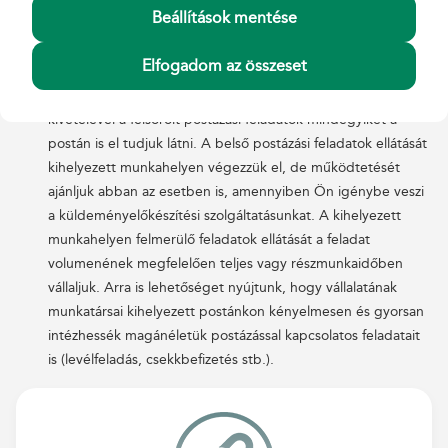
iktatószámmal való ellátását, az ügyfél elektronikus
Beállítások mentése
dokumentumkezelő szoftverében történő kezelését is
biztosítjuk.
Elfogadom az összeset
További szolgáltatási elemek
– A belső postázási szolgáltatás
kivételével a felsorolt postázási feladatok mindegyikét a
postán is el tudjuk látni. A belső postázási feladatok ellátását
kihelyezett munkahelyen végezzük el, de működtetését
ajánljuk abban az esetben is, amennyiben Ön igénybe veszi
a küldeményelőkészítési szolgáltatásunkat. A kihelyezett
munkahelyen felmerülő feladatok ellátását a feladat
volumenének megfelelően teljes vagy részmunkaidőben
vállaljuk. Arra is lehetőséget nyújtunk, hogy vállalatának
munkatársai kihelyezett postánkon kényelmesen és gyorsan
intézhessék magánéletük postázással kapcsolatos feladatait
is (levélfeladás, csekkbefizetés stb.).