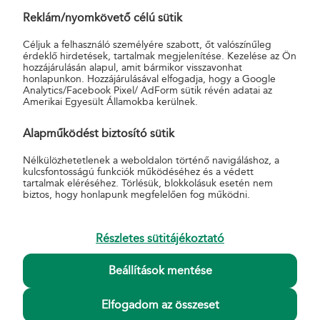
a háznál/címhelyen feladott, MPL Üzleti csomag szolgáltatás
Reklám/nyomkövető célú sütik
igénybevétele esetén, díjmentesen. A Vaterafutár szolgáltatás
Céljuk a felhasználó személyére szabott, őt valószínűleg
igénybe vétele esetén is érvényes, részletek a
érdeklő hirdetések, tartalmak megjelenítése. Kezelése az Ön
www.vaterafutar.hu/#mpl
oldalon.
hozzájárulásán alapul, amit bármikor visszavonhat
honlapunkon. Hozzájárulásával elfogadja, hogy a Google
Analytics/Facebook Pixel/ AdForm sütik révén adatai az
A háznál történő felvétel többletszolgáltatás a lakosság számára
Amerikai Egyesült Államokba kerülnek.
elérhető MPL Üzleti csomag, az Nemzetközi EMS gyorsposta és
az MPL Europe Standard küldeményeknél vehető igénybe.
Alapműködést biztosító sütik
A díjmentes háznál történő felvétel csak készpénzes díjfizetés
Nélkülözhetetlenek a weboldalon történő navigáláshoz, a
kulcsfontosságú funkciók működéséhez és a védett
mellett érhető el. A tájékoztatás nem teljes körű. A háznál történő
tartalmak eléréséhez. Törlésük, blokkolásuk esetén nem
felvétel többletszolgáltatásról további információkat az
Általános
biztos, hogy honlapunk megfelelően fog működni.
Szerződési feltételek Terméklapok
(18.5. Háznál történő felvétel)
dokumentumban találsz.
Részletes sütitájékoztató
Beállítások mentése
Elfogadom az összeset