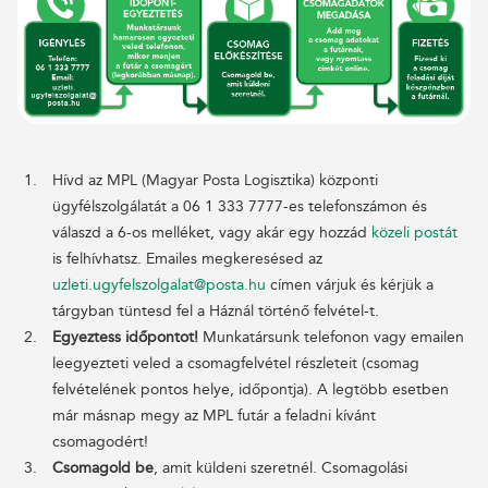
Hívd az MPL (Magyar Posta Logisztika) központi
ügyfélszolgálatát a 06 1 333 7777-es telefonszámon és
válaszd a 6-os melléket, vagy akár egy hozzád
közeli postát
is felhívhatsz. Emailes megkeresésed az
uzleti.ugyfelszolgalat@posta.hu
címen várjuk és kérjük a
tárgyban tüntesd fel a Háznál történő felvétel-t.
Egyeztess időpontot!
Munkatársunk telefonon vagy emailen
leegyezteti veled a csomagfelvétel részleteit (csomag
felvételének pontos helye, időpontja). A legtöbb esetben
már másnap megy az MPL futár a feladni kívánt
csomagodért!
Csomagold be
, amit küldeni szeretnél. Csomagolási