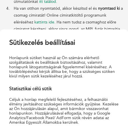
útmutatónkat
itt találod
.
Ha van otthon nyomtatód, akkor készítsd el és
nyomtasd ki
a
csomag címiratát! Online címiratkitöltő programunk
eléréséhez
kattints ide
. Ha nem tudsz a csomaghoz előre
címiratot készíteni, akkor sincs gond, az MPL futár biztosítja
majd neked.
Sütikezelés beállításai
Fizesd ki
a csomag feladási díját (háznál történő felvétel
különdíj nélkül) az MPL futárnál készpénzben.
A csomagfeladást követő munkanapon már a címzettnél
Honlapunk sütiket használ az Ön számára elérhető
szolgáltatások és beállítások biztosításához, valamint
csönget a futár.
honlapunk látogatottságának figyelemmel kíséréséhez. A
továbblépéshez kérjük állítsa be, hogy a szükséges sütiken
Mely településeken kérhető a háznál történő
kívül milyen sütik kezeléséhez járul hozzá.
felvétel?
Statisztikai célú sütik
A háztól házig szolgáltatás mintegy 145 nagyobb településen
Céljuk a honlap megfelelő fejlesztéséhez, a felhasználói
kérhető. A települések listáját
ide kattintva
találod. A
élmény javításához szükséges információk gyűjtése. Kezelése
az Ön hozzájárulásán alapul, amit bármikor visszavonhat
csomagfelvételt ellátó kijelölt postahelyek telefonszáma a lista 2.
honlapunkon. Hozzájárulásával elfogadja, hogy a Google
oszlopában szerepel.
Analytics/Facebook Pixel/ AdForm sütik révén adatai az
Amerikai Egyesült Államokba kerülnek.
Belföldi szállítás során a Háznál történő felvétel többletszolgáltatás