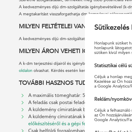
A kedvezményes díjú dm-szolgáltatás igénybevételével (k-
A megtakarítást visszaforgathatja dm-kampányai célcsoportjá
MILYEN FELTÉTELEI VANNAK A FELADÁ
Sütikezelés 
A kedvezményes díjú dm-szolgáltatás igénybevételéhez írás
Honlapunk sütiket ha
honlapunk látogatot
MILYEN ÁRON VEHETI IGÉNYBE?
sütiken kívül milyen 
A k-dm terjesztési díjairól és igénybevételének egyéb feltétel
Statisztikai célú s
oldalon
olvashat. Kérdés esetén keresse Ügyfélszolgálatunk
Céljuk a honlap megf
Kezelése az Ön hozzá
TOVÁBBI HASZNOS TUDNIVALÓK
a Google Analytics/
A maximális tömeghatár: 500 g
Reklám/nyomkövet
A feladás csak postai feladójegyzékkel (papír ala
A küldemény címiratának bal oldalán „KDM” felira
Céljuk a felhasználó
az Ön hozzájárulásán
A küldemény címiratának kialakításánál kérjük, 
Google Analytics/Fa
előkészítéséről és a gépi feldolgozásra való alka
Csak belföldi forgalomban vehető igénybe.