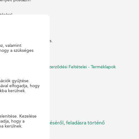
tására!
demény feladása szükséges.
oz, valamint
 hogy a szükséges
szolgáltatások Általános Szerződési Feltételei - Terméklapok
mációk gyűjtése.
ával elfogadja, hogy
kba kerülnek.
elenítése. Kezelése
gadja, hogy a
ldemények helyes címzéséről, feladásra történő
ba kerülnek.