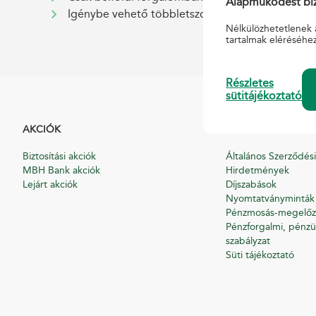
Alapműködést biz
Igénybe vehető többletszolgáltatások:
ajánlott
,
Nélkülözhetetlenek 
tartalmak eléréséhe
Részletes
sütitájékoztató
AKCIÓK
HASZNOS
Biztosítási akciók
Általános Szerződési
MBH Bank akciók
Hirdetmények
Lejárt akciók
Díjszabások
Nyomtatványminták
Pénzmosás-megelőz
Pénzforgalmi, pénzü
szabályzat
Süti tájékoztató