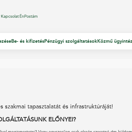
r
Kapcsolat
ÉnPostám
ezése
Be- és kifizetés
Pénzügyi szolgáltatások
Közmű ügyinté
zakmai tapasztalatát és infrastruktúráját!
OLGÁLTATÁSUNK ELŐNYEI?
evővel megismertetni? Vagy egyszerűen csak olcsón szeretné dm-küldem