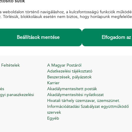
tosító sütik
tértivevény
.
a weboldalon történő navigáláshoz, a kulcsfontosságú funkciók működé
z. Törlésük, blokkolásuk esetén nem biztos, hogy honlapunk megfelelő
Beállítások mentése
Elfogadom az 
INFORMÁCIÓ
 Feltételek
A Magyar Postáról
Adatkezelési tájékoztató
Beszerzések, pályázatok
Karrier
és
Akadálymentesített posták
gyi panaszkezelési
Akadálymentesítési nyilatkozat
Hivatali tárhely üzemzavar, üzemszünet.
Információátadási Szabályzat együttműködő
szervek
Egyéb