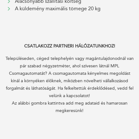
Alacsonyabb szállítási költség
A küldemény maximális tömege 20 kg
CSATLAKOZZ PARTNERI HÁLÓZATUNKHOZ!
Településeden, céged telephelyén vagy magántulajdonodnál van
pár szabad négyzetméter, ahol szívesen látnál MPL
Csomagautomatát? A csomagautomata kényelmes megoldást
kínál a környéken élőknek, miközben növelheti vállalkozásod
forgalmát és láthatóságát. Ha felkeltettük érdeklődésed, vedd fel
velünk a kapcsolatot!
Az alábbi gombra kattintva add meg adataid és hamarosan
megkeresünk!