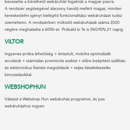
bevezette a bérelhető webáruház fogalmát a magyar piacra.
A rendszer segítségével alacsony havidíj mellett magas, minden
kereskedelmi igényt kielégítő funkcionalitású webáruházat tudsz
üzemeltetni. A rendszerben működő webáruházak száma 2020
végére meghaladta a 6000-et. Próbáld ki Te is INGYEN 21 napig.
VILTOR
Ingyenes próba lehetőség + letisztult, mobilra optimalizált
arculatok + számtalan promóciós eszköz + előre beépített szállítási
és elektronikus fizetési megoldások + teljes készletkezelés
kimutatásokkal.
WEBSHOPHUN
Válaszd a Webshop Hun webáruház programot, és juss
webáruházhoz ingyen.