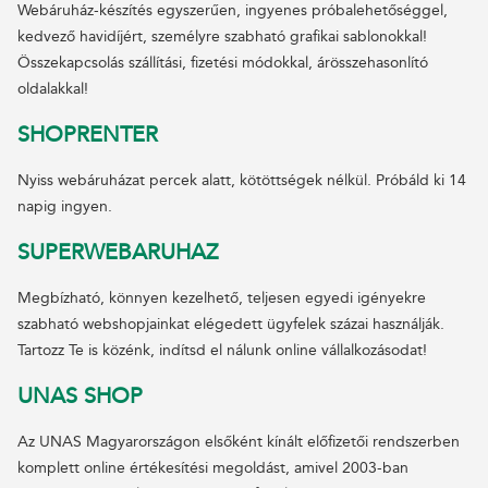
Webáruház-készítés egyszerűen, ingyenes próbalehetőséggel,
kedvező havidíjért, személyre szabható grafikai sablonokkal!
Összekapcsolás szállítási, fizetési módokkal, árösszehasonlító
oldalakkal!
SHOPRENTER
Nyiss webáruházat percek alatt, kötöttségek nélkül. Próbáld ki 14
napig ingyen.
SUPERWEBARUHAZ
Megbízható, könnyen kezelhető, teljesen egyedi igényekre
szabható webshopjainkat elégedett ügyfelek százai használják.
Tartozz Te is közénk, indítsd el nálunk online vállalkozásodat!
UNAS SHOP
Az UNAS Magyarországon elsőként kínált előfizetői rendszerben
komplett online értékesítési megoldást, amivel 2003-ban