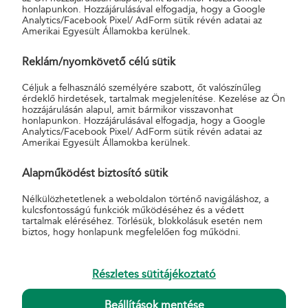
honlapunkon. Hozzájárulásával elfogadja, hogy a Google
POSTAPONT WEBSHOP SEGÉDANYAGOK
Analytics/Facebook Pixel/ AdForm sütik révén adatai az
Amerikai Egyesült Államokba kerülnek.
Reklám/nyomkövető célú sütik
Töltsd le a segédanyagokat egyben, tömörített file-ban.
Céljuk a felhasználó személyére szabott, őt valószínűleg
érdeklő hirdetések, tartalmak megjelenítése. Kezelése az Ön
hozzájárulásán alapul, amit bármikor visszavonhat
honlapunkon. Hozzájárulásával elfogadja, hogy a Google
Analytics/Facebook Pixel/ AdForm sütik révén adatai az
Amerikai Egyesült Államokba kerülnek.
LETÖLTÉS
Alapműködést biztosító sütik
Nélkülözhetetlenek a weboldalon történő navigáláshoz, a
kulcsfontosságú funkciók működéséhez és a védett
tartalmak eléréséhez. Törlésük, blokkolásuk esetén nem
biztos, hogy honlapunk megfelelően fog működni.
Részletes sütitájékoztató
Beállítások mentése