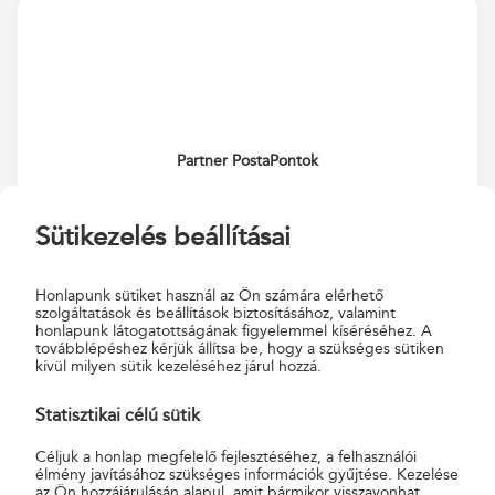
Partner PostaPontok
Adatok XML-ben a PartnerExtra oldalon
Sütikezelés beállításai
Honlapunk sütiket használ az Ön számára elérhető
szolgáltatások és beállítások biztosításához, valamint
honlapunk látogatottságának figyelemmel kíséréséhez. A
továbblépéshez kérjük állítsa be, hogy a szükséges sütiken
kívül milyen sütik kezeléséhez járul hozzá.
Statisztikai célú sütik
Céljuk a honlap megfelelő fejlesztéséhez, a felhasználói
élmény javításához szükséges információk gyűjtése. Kezelése
az Ön hozzájárulásán alapul, amit bármikor visszavonhat