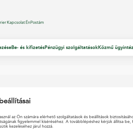
rier
Kapcsolat
ÉnPostám
ezése
Be- és kifizetés
Pénzügyi szolgáltatások
Közmű ügyinté
beállításai
 található!
sznál az Ön számára elérhető szolgáltatások és beállítások biztosításáh
tságának figyelemmel kíséréséhez. A továbblépéshez kérjük állítsa be,
sütik kezeléséhez járul hozzá.