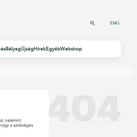
ENG
zés
Bélyeg
Újság
Hírek
Egyéb
Webshop
oz, valamint
 hogy a szükséges