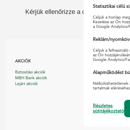
Statisztikai célú s
Kérjük ellenőrizze a címet, vagy kezd
Céljuk a honlap megf
Kezelése az Ön hozzá
a Google Analytics/
Reklám/nyomkövet
Céljuk a felhasználó
az Ön hozzájárulásán
Google Analytics/Fa
AKCIÓK
HASZNOS
Biztosítási akciók
Általános Szerződé
Alapműködést biz
MBH Bank akciók
Hirdetmények
Nélkülözhetetlenek 
Lejárt akciók
Díjszabások
tartalmak eléréséhe
Nyomtatványmint
Pénzmosás-megel
Pénzforgalmi, pén
Részletes
szabályzat
sütitájékoztató
Süti tájékoztató