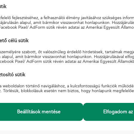
ütik
je a főoldalon a keresést!
elelő fejlesztéséhez, a felhasználói élmény javításához szükséges infor
járulásán alapul, amit bármikor visszavonhat honlapunkon. Hozzájárulás
Facebook Pixel/ AdForm sütik révén adatai az Amerikai Egyesült Államo
ő célú sütik
 személyére szabott, őt valószínűleg érdeklő hirdetések, tartalmak megj
 alapul, amit bármikor visszavonhat honlapunkon. Hozzájárulásával elfo
cebook Pixel/ AdForm sütik révén adatai az Amerikai Egyesült Államok
INFORMÁCIÓ
K
si Feltételek
A Magyar Postáról
S
tosító sütik
Adatkezelési tájékoztató
Ü
a weboldalon történő navigáláshoz, a kulcsfontosságú funkciók működé
Beszerzések, pályázatok
E
z. Törlésük, blokkolásuk esetén nem biztos, hogy honlapunk megfelelő
ák
Karrier
őzés
Akadálymentesített posták
zügyi panaszkezelési
Akadálymentesítési nyilatkozat
Hivatali tárhely üzemzavar, üzemszünet.
Beállítások mentése
Elfogadom az 
Információátadási Szabályzat együttműködő
szervek
Egyéb