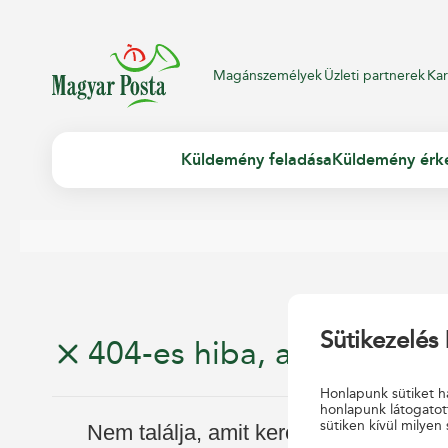
Magánszemélyek
Üzleti partnerek
Kar
Küldemény feladása
Küldemény érk
Sütikezelés 
404-es hiba, az oldal nem
Honlapunk sütiket ha
honlapunk látogatot
sütiken kívül milyen 
Nem találja, amit keresett?