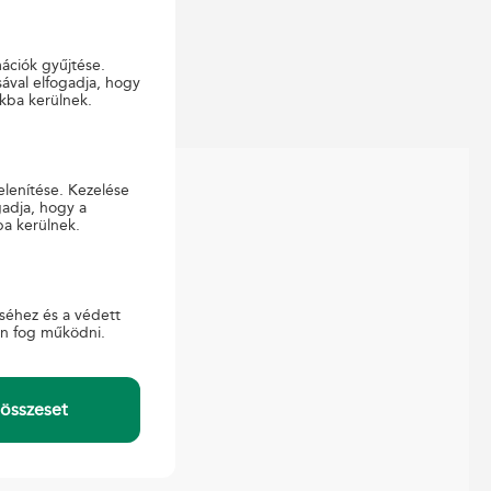
mációk gyűjtése.
ával elfogadja, hogy
kba kerülnek.
elenítése. Kezelése
gadja, hogy a
ba kerülnek.
APCSOLAT
ajtó
gyfélszolgálat
séhez és a védett
-ügyintézés
en fog működni.
összeset