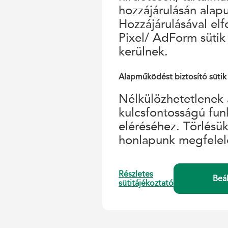
hozzájárulásán alap
Hozzájárulásával el
Pixel/ AdForm sütik
kerülnek.
Alapműködést biztosító sütik
Nélkülözhetetlenek 
kulcsfontosságú fun
eléréséhez. Törlésü
honlapunk megfelel
Részletes
Beá
sütitájékoztató