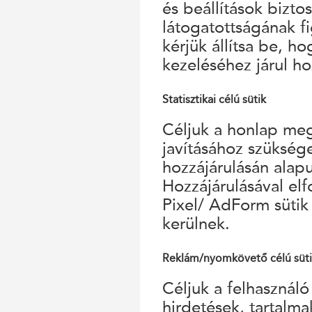
és beállítások bizto
látogatottságának f
kérjük állítsa be, h
kezeléséhez járul ho
Statisztikai célú sütik
Céljuk a honlap megf
javításához szükség
hozzájárulásán alap
Hozzájárulásával el
Pixel/ AdForm sütik
kerülnek.
Reklám/nyomkövető célú süt
Céljuk a felhasználó
hirdetések, tartalm