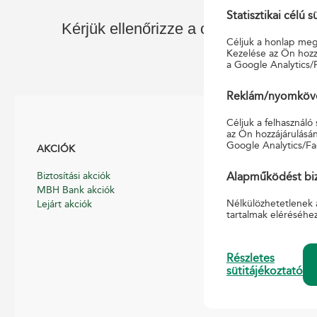
Statisztikai célú s
Kérjük ellenőrizze a címet, vagy kezd
Céljuk a honlap megf
Kezelése az Ön hozzá
a Google Analytics/
Reklám/nyomkövet
Céljuk a felhasználó
az Ön hozzájárulásán
Google Analytics/Fa
AKCIÓK
HASZNOS
Biztosítási akciók
Általános Szerződé
Alapműködést biz
MBH Bank akciók
Hirdetmények
Nélkülözhetetlenek 
Lejárt akciók
Díjszabások
tartalmak eléréséhe
Nyomtatványmint
Pénzmosás-megel
Pénzforgalmi, pén
Részletes
szabályzat
sütitájékoztató
Süti tájékoztató