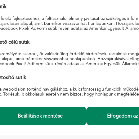
ütik
je a főoldalon a keresést!
elelő fejlesztéséhez, a felhasználói élmény javításához szükséges infor
járulásán alapul, amit bármikor visszavonhat honlapunkon. Hozzájárulás
Facebook Pixel/ AdForm sütik révén adatai az Amerikai Egyesült Államo
ő célú sütik
 személyére szabott, őt valószínűleg érdeklő hirdetések, tartalmak megj
 alapul, amit bármikor visszavonhat honlapunkon. Hozzájárulásával elfo
cebook Pixel/ AdForm sütik révén adatai az Amerikai Egyesült Államok
INFORMÁCIÓ
K
si Feltételek
A Magyar Postáról
S
tosító sütik
Adatkezelési tájékoztató
Ü
a weboldalon történő navigáláshoz, a kulcsfontosságú funkciók működé
Beszerzések, pályázatok
E
z. Törlésük, blokkolásuk esetén nem biztos, hogy honlapunk megfelelő
ák
Karrier
őzés
Akadálymentesített posták
zügyi panaszkezelési
Akadálymentesítési nyilatkozat
Hivatali tárhely üzemzavar, üzemszünet.
Beállítások mentése
Elfogadom az 
Információátadási Szabályzat együttműködő
szervek
Egyéb