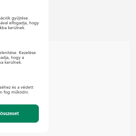
mációk gyűjtése.
ával elfogadja, hogy
kba kerülnek.
elenítése. Kezelése
gadja, hogy a
ba kerülnek.
APCSOLAT
ajtó
gyfélszolgálat
séhez és a védett
-ügyintézés
en fog működni.
összeset