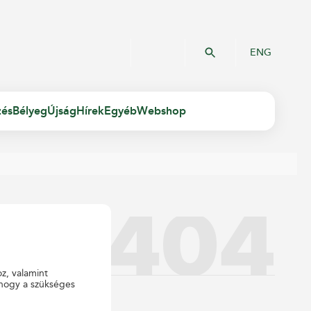
ENG
zés
Bélyeg
Újság
Hírek
Egyéb
Webshop
oz, valamint
 hogy a szükséges