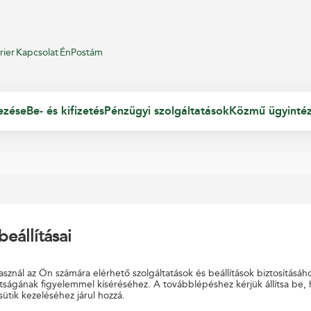
rier
Kapcsolat
ÉnPostám
ezése
Be- és kifizetés
Pénzügyi szolgáltatások
Közmű ügyinté
beállításai
 található!
sznál az Ön számára elérhető szolgáltatások és beállítások biztosításáh
tságának figyelemmel kíséréséhez. A továbblépéshez kérjük állítsa be,
sütik kezeléséhez járul hozzá.