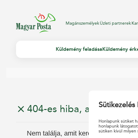
Magánszemélyek
Üzleti partnerek
Kar
Küldemény feladása
Küldemény érk
Sütikezelés 
404-es hiba, az oldal nem
Honlapunk sütiket ha
honlapunk látogatot
sütiken kívül milyen 
Nem találja, amit keresett?