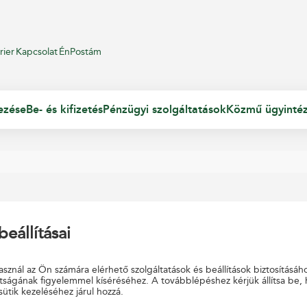
rier
Kapcsolat
ÉnPostám
ezése
Be- és kifizetés
Pénzügyi szolgáltatások
Közmű ügyinté
beállításai
 található!
sznál az Ön számára elérhető szolgáltatások és beállítások biztosításáh
tságának figyelemmel kíséréséhez. A továbblépéshez kérjük állítsa be,
sütik kezeléséhez járul hozzá.