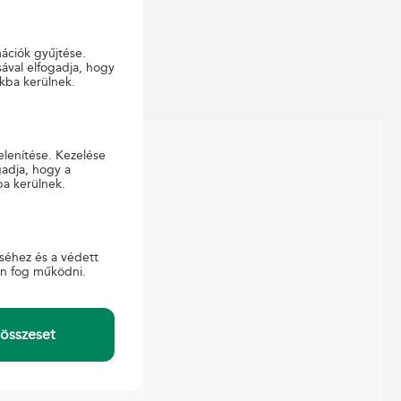
mációk gyűjtése.
ával elfogadja, hogy
kba kerülnek.
elenítése. Kezelése
gadja, hogy a
ba kerülnek.
APCSOLAT
ajtó
gyfélszolgálat
séhez és a védett
-ügyintézés
en fog működni.
összeset