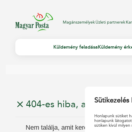
Magánszemélyek
Üzleti partnerek
Kar
Küldemény feladása
Küldemény érk
Sütikezelés 
404-es hiba, az oldal nem
Honlapunk sütiket ha
honlapunk látogatot
sütiken kívül milyen 
Nem találja, amit keresett?