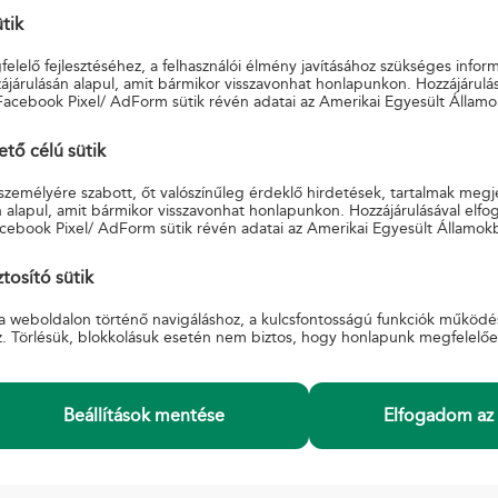
ütik
je a főoldalon a keresést!
elelő fejlesztéséhez, a felhasználói élmény javításához szükséges infor
járulásán alapul, amit bármikor visszavonhat honlapunkon. Hozzájárulás
Facebook Pixel/ AdForm sütik révén adatai az Amerikai Egyesült Államo
ő célú sütik
 személyére szabott, őt valószínűleg érdeklő hirdetések, tartalmak megj
 alapul, amit bármikor visszavonhat honlapunkon. Hozzájárulásával elfo
cebook Pixel/ AdForm sütik révén adatai az Amerikai Egyesült Államok
INFORMÁCIÓ
K
si Feltételek
A Magyar Postáról
S
tosító sütik
Adatkezelési tájékoztató
Ü
a weboldalon történő navigáláshoz, a kulcsfontosságú funkciók működé
Beszerzések, pályázatok
E
z. Törlésük, blokkolásuk esetén nem biztos, hogy honlapunk megfelelő
ák
Karrier
őzés
Akadálymentesített posták
zügyi panaszkezelési
Akadálymentesítési nyilatkozat
Hivatali tárhely üzemzavar, üzemszünet.
Beállítások mentése
Elfogadom az 
Információátadási Szabályzat együttműködő
szervek
Egyéb