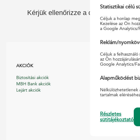
Statisztikai célú s
Kérjük ellenőrizze a címet, vagy kezd
Céljuk a honlap megf
Kezelése az Ön hozzá
a Google Analytics/
Reklám/nyomkövet
Céljuk a felhasználó
az Ön hozzájárulásán
Google Analytics/Fa
AKCIÓK
HASZNOS
Biztosítási akciók
Általános Szerződé
Alapműködést biz
MBH Bank akciók
Hirdetmények
Nélkülözhetetlenek 
Lejárt akciók
Díjszabások
tartalmak eléréséhe
Nyomtatványmint
Pénzmosás-megel
Pénzforgalmi, pén
Részletes
szabályzat
sütitájékoztató
Süti tájékoztató