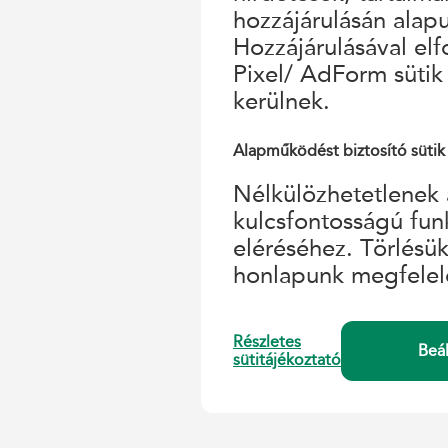
hozzájárulásán alap
Hozzájárulásával el
Pixel/ AdForm sütik
kerülnek.
Alapműködést biztosító sütik
Nélkülözhetetlenek 
kulcsfontosságú fun
eléréséhez. Törlésü
honlapunk megfelel
Részletes
Beá
sütitájékoztató