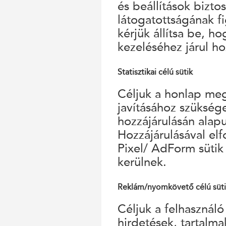
és beállítások bizto
látogatottságának f
kérjük állítsa be, h
kezeléséhez járul ho
Statisztikai célú sütik
Céljuk a honlap megf
javításához szükség
hozzájárulásán alap
Hozzájárulásával el
Pixel/ AdForm sütik
kerülnek.
Reklám/nyomkövető célú süt
Céljuk a felhasználó
hirdetések, tartalm